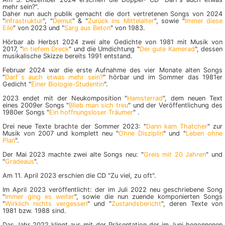
mehr sein?".
Daher nun auch publik gemacht die dort vertretenen Songs von 2024
"
Infrastruktur
", "
Demut
" & "
Zurück ins Mittelalter
", sowie "
Immer diese
Eile
" von 2023 und "
Sarg aus Beton
" von 1983.
Hörbar ab Herbst 2024 zwei alte Gedichte von 1981 mit Musik von
2017, "
In tiefem Dreck
" und die Umdichtung "
Der gute Kamerad
", dessen
musikalische Skizze bereits 1991 entstand.
Februar 2024 war die erste Aufnahme des vier Monate alten Songs
"
Darf`s auch etwas mehr sein?
" hörbar und im Sommer das 1981er
Gedicht "
Einer Biologie-Studentin
".
2023 endet mit der Neukomposition "
Hamsterrad
", dem neuen Text
eines 2009er Songs "
Blieb man sich treu
" und der Veröffentlichung des
1980er Songs "
Ein hoffnungsloser Träumer
" .
Drei neue Texte brachte der Sommer 2023: "
Dann kam Thatcher
" zur
Musik von 2007 und komplett neu "
Ohne Disziplin
" und "
Leben ohne
Plan
".
Der Mai 2023 machte zwei alte Songs neu: "
Greis mit 20 Jahren
" und
"
Gradeaus
".
Am 11. April 2023 erschien die CD "Zu viel, zu oft".
Im April 2023 veröffentlicht: der im Juli 2022 neu geschriebene Song
"
Immer ging es weiter
", sowie die nun zuende komponierten Songs
"
Wirklich nichts vergessen
" und "
Zustandsbericht
", deren Texte von
1981 bzw. 1988 sind.
Das Jahr 2022 klingt aus mit der Präsentation der im Juni begonnenen