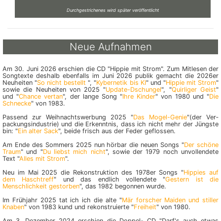
Durchgestrichenes wird später veröffentlicht
Neue Aufnahmen
Am 30. Juni 2026 erschien die CD "Hippie mit Strom". Zum Mitlesen der
Songtexte deshalb ebenfalls im Juni 2026 publik gemacht die 2026er
Neuheiten "
So nicht bestellt
", "
Kybernetik bis KI
" und "
Hippie mit Strom
"
sowie die Neuheiten von 2025 "
Update-Dschungel
", "
Quirliger Geist
"
und "
Chance vertan
", der lange Song "
Ihre Kinder
" von 1980 und "
Die
Schnecke
" von 1983.
Passend zur Weihnachtswerbung 2025 "
Das Mogel-Genie
"(der Ver­
packungs­in­dus­trie) und die Erkenntnis, dass ich nicht mehr der Jüngste
bin: "
Ein alter Sack
", beide frisch aus der Feder geflossen.
Am Ende des Sommers 2025 nun hörbar die neuen Songs "
Der schöne
Traum
" und "
Du liebst mich nicht
", sowie der 1979 noch unvollendete
Text "
Alles mit Strom
".
Neu im Mai 2025 die Rekonstruktion des 1978er Songs "
Hippies auf
dem Haschtreff
" und das endlich vollendete "
Gestern ist die
Menschlichkeit gestorben
", das 1982 begonnen wurde.
Im Frühjahr 2025 tat ich ich die alte "
Mär forscher Maiden und stiller
Knaben
" von 1983 kund und rekonstruierte "
Freiheit
" von 1980.
Am 3. Dezember 2024 erschien die Doppel- CD "Darf's auch etwas