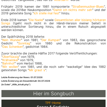
Frühjahr 2019 kamen der 1981 komponierte "
Straßen­musiker-­Blues
",
sowie die 2018er Neukomposition "
Damit ich nichts mehr seh
" und der
2019 getextete Song "
Ich stelle mal fest
" hinzu.
Ende 2018 kamen "
Die Nadel
" sowie
Gesamtlisten aller bislang hörbaren
Songs
(!geht noch nicht in der Händi-Version meiner Seite!) in
unterschiedlicher Sortierung hinzu, die in einem Rutsch abgespielt
werden können.
Der Spätfrühling 2018 lieferte:
"
Kein Wunder
" von 1981, "
Der Kumpan
" von 1983, das gesprochene
Gedicht "
Sonntag
" von 1980 und die Rekonstruktion von
"
Das Schenken
", gedichtet 1984.
Zuvor brachte die zweite Hälfte 2017 folgende Veröffentlichungen:
"
Überflüssig
" von 1979,
"
Krähwinkel
" von 1979,
"
Bahnhof
" vom Herbst 1988,
"
Wir wollen
" von 1981, und die noch sehr "wackelige" Idee des 1982
getexteten Songs "
Mir graut`s
".
Letzte Änderung der News: 01.07.2026
Letzte Änderung am Gesamtinhalt: 04.07.2026
(in Datei "_i49b_inhalt.php")
Hier im Songbuch
TPF-Home
Songs & Gedichte