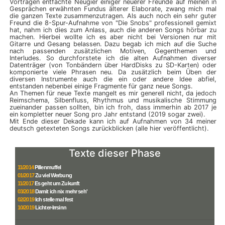
Vortragen entfachte Neugier einiger neuerer Freunde auf meinen in
Gesprächen erwähnten Fundus älterer Elaborate, zwang mich mal
die ganzen Texte zusammenzutragen. Als auch noch ein sehr guter
Freund die 8-Spur-Aufnahme von "Die Snobs" professionell gemixt
hat, nahm ich dies zum Anlass, auch die anderen Songs hörbar zu
machen. Hierbei wollte ich es aber nicht bei Versionen nur mit
Gitarre und Gesang belassen. Dazu begab ich mich auf die Suche
nach passenden zusätzlichen Motiven, Gegenthemen und
Interludes. So durchforstete ich die alten Aufnahmen diverser
Datenträger (von Tonbändern über HardDisks zu SD-Karten) oder
komponierte viele Phrasen neu. Da zusätzlich beim Üben der
diversen Instrumente auch die ein oder andere Idee abfiel,
entstanden nebenbei einige Fragmente für ganz neue Songs.
An Themen für neue Texte mangelt es mir generell nicht, da jedoch
Reimschema, Silbenfluss, Rhythmus und musikalische Stimmung
zueinander passen sollten, bin ich froh, dass immerhin ab 2017 je
ein kompletter neuer Song pro Jahr entstand (2019 sogar zwei).
Mit Ende dieser Dekade kann ich auf Aufnahmen von 34 meiner
deutsch getexteten Songs zurückblicken (alle hier veröffentlicht).
Texte dieser Phase
11/2014
Pillenmuffel
01/2017
Zu viel Werbung
11/2017
Es geht um Zukunft
03/2018
Damit ich nix mehr seh'
02/2019
Ich stelle mal fest
10/2019
Lichter-Irrsinn