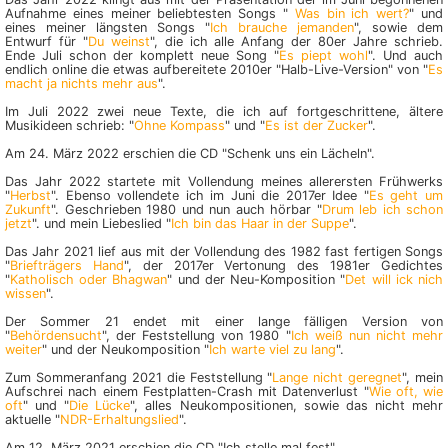
Aufnahme eines meiner beliebtesten Songs "
Was bin ich wert?
" und
eines meiner längsten Songs "
Ich brauche jemanden
", sowie dem
Entwurf für "
Du weinst
", die ich alle Anfang der 80er Jahre schrieb.
Ende Juli schon der komplett neue Song "
Es piept wohl
". Und auch
endlich online die etwas aufbereitete 2010er "Halb-Live-Version" von "
Es
macht ja nichts mehr aus
".
Im Juli 2022 zwei neue Texte, die ich auf fortgeschrittene, ältere
Musikideen schrieb: "
Ohne Kompass
" und "
Es ist der Zucker
".
Am 24. März 2022 erschien die CD "Schenk uns ein Lächeln".
Das Jahr 2022 startete mit Vollendung meines allerersten Frühwerks
"
Herbst
". Ebenso vollendete ich im Juni die 2017er Idee "
Es geht um
Zukunft
". Geschrieben 1980 und nun auch hörbar "
Drum leb ich schon
jetzt
". und mein Liebeslied "
Ich bin das Haar in der Suppe
".
Das Jahr 2021 lief aus mit der Vollendung des 1982 fast fertigen Songs
"
Briefträgers Hand
", der 2017er Vertonung des 1981er Gedichtes
"
Katholisch oder Bhagwan
" und der Neu-Komposition "
Det will ick nich
wissen
".
Der Sommer 21 endet mit einer lange fälligen Version von
"
Behördensucht
", der Feststellung von 1980 "
Ich weiß nun nicht mehr
weiter
" und der Neukomposition "
Ich warte viel zu lang
".
Zum Sommeranfang 2021 die Feststellung "
Lange nicht geregnet
", mein
Aufschrei nach einem Festplatten-Crash mit Datenverlust "
Wie oft, wie
oft
" und "
Die Lücke
", alles Neukompositionen, sowie das nicht mehr
aktuelle "
NDR-Erhaltungslied
".
Am 12. März 2021 erschien die CD "Ich stelle mal fest".