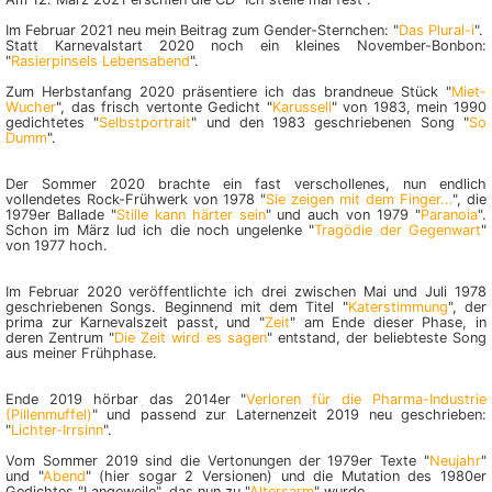
Im Februar 2021 neu mein Beitrag zum Gender-Sternchen: "
Das Plural-i
".
Statt Karnevalstart 2020 noch ein kleines November-Bonbon:
"
Rasierpinsels Lebensabend
".
Zum Herbstanfang 2020 präsentiere ich das brandneue Stück "
Miet-
Wucher
", das frisch vertonte Gedicht "
Karussell
" von 1983, mein 1990
gedichtetes "
Selbstportrait
" und den 1983 geschrie­benen Song "
So
Dumm
".
Der Sommer 2020 brachte ein fast verschollenes, nun endlich
vollendetes Rock-Frühwerk von 1978 "
Sie zeigen mit dem Finger...
", die
1979er Ballade "
Stille kann härter sein
" und auch von 1979 "
Paranoia
".
Schon im März lud ich die noch ungelenke "
Tragödie der Gegenwart
"
von 1977 hoch.
Im Februar 2020 veröffentlichte ich drei zwischen Mai und Juli 1978
geschriebenen Songs. Beginnend mit dem Titel "
Katerstimmung
", der
prima zur Karnevalszeit passt, und "
Zeit
" am Ende dieser Phase, in
deren Zentrum "
Die Zeit wird es sagen
" entstand, der beliebteste Song
aus meiner Frühphase.
Ende 2019 hörbar das 2014er "
Verloren für die Pharma-Industrie
(Pillenmuffel)
" und passend zur Laternenzeit 2019 neu geschrieben:
"
Lichter-Irrsinn
".
Vom Sommer 2019 sind die Vertonungen der 1979er Texte "
Neujahr
"
und "
Abend
" (hier sogar 2 Versionen) und die Mutation des 1980er
Gedichtes "Langeweile", das nun zu "
Altersarm
" wurde.