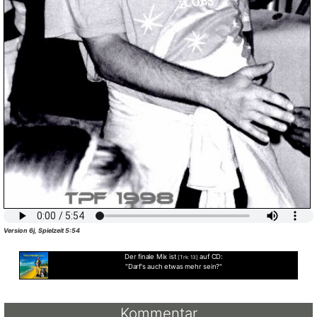
Version 6j, Spielzeit 5:54
Der finale Mix ist
auf CD:
[Trk: 13]
"Darf's auch etwas mehr sein?"
Kommentar