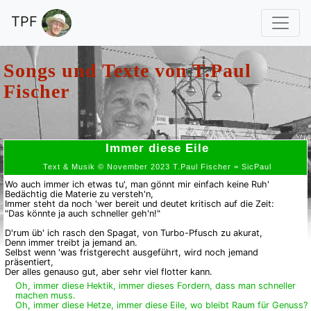
TPF
Songs und Texte von
T.Paul
Fischer
Immer diese Eile
Text & Musik © November 2023 T.Paul Fischer = SicPaul
Wo auch immer ich etwas tu', man gönnt mir einfach keine Ruh'
Bedächtig die Materie zu versteh'n,
Immer steht da noch 'wer bereit und deutet kritisch auf die Zeit:
"Das könnte ja auch schneller geh'n!"
D'rum üb' ich rasch den Spagat, von Turbo-Pfusch zu akurat,
Denn immer treibt ja jemand an.
Selbst wenn 'was fristgerecht ausgeführt, wird noch jemand
präsentiert,
Der alles genauso gut, aber sehr viel flotter kann.
Oh, immer diese Hektik, immer dieses Fordern, dass man schneller
machen muss.
Oh, immer diese Hetze, immer diese Eile, wo bleibt Raum für Genuss?