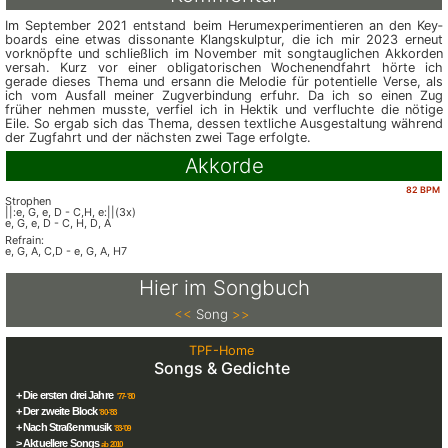
Im September 2021 entstand beim Herumexperimentieren an den Key­
boards eine etwas disso­nante Klang­skulptur, die ich mir 2023 erneut
vor­knöpfte und schließ­lich im November mit song­taugli­chen Akkorden
versah. Kurz vor einer obli­gato­rischen Wochenend­fahrt hörte ich
gerade dieses Thema und ersann die Melodie für potentielle Verse, als
ich vom Ausfall meiner Zug­ver­bindung erfuhr. Da ich so einen Zug
früher nehmen musste, verfiel ich in Hektik und verfluchte die nötige
Eile. So ergab sich das Thema, dessen textliche Ausge­stal­tung während
der Zugfahrt und der nächsten zwei Tage erfolgte.
Akkorde
82 BPM
Strophen
||:e, G, e, D - C,H, e:||(3x)
e, G, e, D - C, H, D, A
Refrain:
e, G, A, C,D - e, G, A, H7
Hier im Songbuch
<<
Song
>>
TPF-Home
Songs & Gedichte
+ Die ersten drei Jahre
'77-'80
+ Der zweite Block
'80-'83
+ Nach Straßenmusik
'83-'09
> Aktuellere Songs
ab 2010