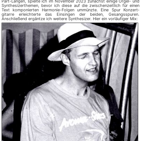
Part-Längen, spielte ich im November 2023 zunächst einige Orgel- und
Syn­the­si­zer­themen, bevor ich diese auf die zwischen­zeitlich für ei­nen
Text kom­po­nier­ten Harmonie-Fol­gen ummünzte. Eine Spur Konzert­
gitarre erleichterte das Einsingen der beiden, Gesangs­spuren.
Anschließend ergäntze ich weitere Synthesizer. Hier ein vorläufiger Mix: