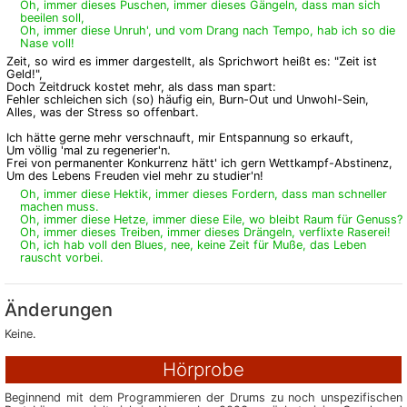
Oh, immer dieses Puschen, immer dieses Gängeln, dass man sich
beeilen soll,
Oh, immer diese Unruh', und vom Drang nach Tempo, hab ich so die
Nase voll!
Zeit, so wird es immer dargestellt, als Sprichwort heißt es: "Zeit ist
Geld!",
Doch Zeitdruck kostet mehr, als dass man spart:
Fehler schleichen sich (so) häufig ein, Burn-Out und Unwohl-Sein,
Alles, was der Stress so offenbart.
Ich hätte gerne mehr verschnauft, mir Entspannung so erkauft,
Um völlig 'mal zu regenerier'n.
Frei von permanenter Konkurrenz hätt' ich gern Wettkampf-Abstinenz,
Um des Lebens Freuden viel mehr zu studier'n!
Oh, immer diese Hektik, immer dieses Fordern, dass man schneller
machen muss.
Oh, immer diese Hetze, immer diese Eile, wo bleibt Raum für Genuss?
Oh, immer dieses Treiben, immer dieses Drängeln, verflixte Raserei!
Oh, ich hab voll den Blues, nee, keine Zeit für Muße, das Leben
rauscht vorbei.
Änderungen
Keine.
Hörprobe
Beginnend mit dem Programmieren der Drums zu noch unspezifischen