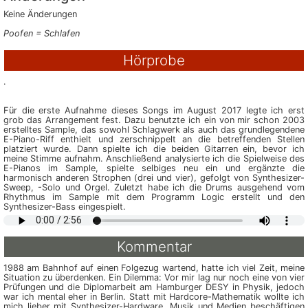
Keine Änderungen
Poofen = Schlafen
Hörprobe
.
Für die erste Aufnahme dieses Songs im August 2017 legte ich erst
grob das Arrangement fest. Dazu benutzte ich ein von mir schon 2003
erstelltes Sample, das sowohl Schlagwerk als auch das grundlegendene
E-Piano-Riff enthielt und zerschnippelt an die betreffenden Stellen
platziert wurde. Dann spielte ich die beiden Gitarren ein, bevor ich
meine Stimme aufnahm. Anschließend analysierte ich die Spielweise des
E-Pianos im Sample, spielte selbiges neu ein und ergänzte die
harmonisch anderen Strophen (drei und vier), gefolgt von Synthesizer-
Sweep, -Solo und Orgel. Zuletzt habe ich die Drums ausgehend vom
Rhythmus im Sample mit dem Programm Logic erstellt und den
Synthesizer-Bass eingespielt.
Kommentar
1988 am Bahnhof auf einen Folgezug wartend, hatte ich viel Zeit, meine
Situation zu überdenken. Ein Dilemma: Vor mir lag nur noch eine von vier
Prüfungen und die Diplomarbeit am Hamburger DESY in Physik, jedoch
war ich mental eher in Berlin. Statt mit Hardcore-Mathematik wollte ich
mich lieber mit Synthesizer-Hardware, Musik und Medien beschäftigen