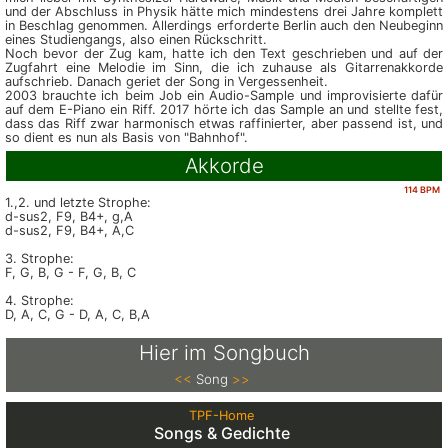
und der Abschluss in Physik hätte mich mindestens drei Jahre komplett
in Beschlag genommen. Allerdings erforderte Berlin auch den Neubeginn
eines Studiengangs, also einen Rückschritt.
Noch bevor der Zug kam, hatte ich den Text geschrieben und auf der
Zugfahrt eine Melodie im Sinn, die ich zuhause als Gitarrenakkorde
aufschrieb. Danach geriet der Song in Vergessenheit.
2003 brauchte ich beim Job ein Audio-Sample und improvisierte dafür
auf dem E-Piano ein Riff. 2017 hörte ich das Sample an und stellte fest,
dass das Riff zwar harmonisch etwas raffinierter, aber passend ist, und
so dient es nun als Basis von "Bahnhof".
Akkorde
114 BPM
1.,2. und letzte Strophe:
d-sus2, F9, B4+, g,A
d-sus2, F9, B4+, A,C
3. Strophe:
F, G, B, G - F, G, B, C
4. Strophe:
D, A, C, G - D, A, C, B,A
Hier im Songbuch
<<
Song
>>
TPF-Home
Songs & Gedichte