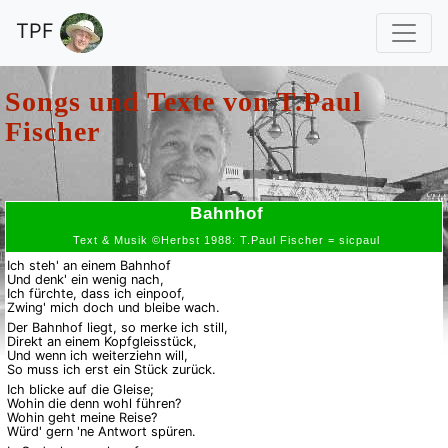
TPF
Songs und Texte von
T.Paul
Fischer
Bahnhof
Text & Musik ©Herbst 1988: T.Paul Fischer = sicpaul
Ich steh' an einem Bahnhof
Und denk' ein wenig nach,
Ich fürchte, dass ich einpoof,
Zwing' mich doch und bleibe wach.
Der Bahnhof liegt, so merke ich still,
Direkt an einem Kopfgleisstück,
Und wenn ich weiterziehn will,
So muss ich erst ein Stück zurück.
Ich blicke auf die Gleise;
Wohin die denn wohl führen?
Wohin geht meine Reise?
Würd' gern 'ne Antwort spüren.