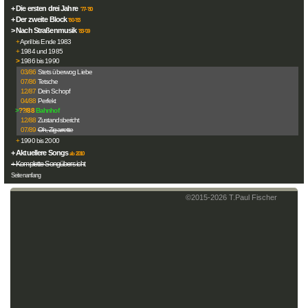
+ Die ersten drei Jahre
'77-'80
+ Der zweite Block
'80-'83
> Nach Straßenmusik
'83-'09
+
April bis Ende 1983
+
1984 und 1985
>
1986 bis 1990
03/86
Stets überwog Liebe
07/86
Tetsche
12/87
Dein Schopf
04/88
Perfekt
>
??/88
Bahnhof
12/88
Zustandsbericht
07/89
Oh, Zigarrette
+
1990 bis 2000
+ Aktuellere Songs
ab 2010
+ Komplette Songübersicht
Seitenanfang
©2015-
2026
T.Paul Fischer