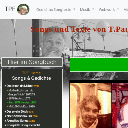
TPF
Gedichte/Songtexte
Musik
Webwork
Ak
Songs und Texte von
T.Pau
Hier im Songbuch
TPF-Home
Songs & Gedichte
> Die ersten drei Jahre
'77-'80
+
Mit Gerd Lehmann als
Gruppe "Irrlicht" 1977/78
+
1978 bis Aug. 1979
>
Sep. 1979 bis Apr. 1980
+
Mai 1980 bis Dez. 1980
+ Der zweite Block
'80-'83
+ Nach Straßenmusik
'83-'09
+ Aktuellere Songs
ab 2010
+ Komplette Songübersicht