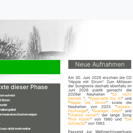
Neue Aufnahmen
Am 30. Juni 2026 erschien die CD
"Hippie mit Strom". Zum Mitlesen
xte dieser Phase
der Songtexte deshalb ebenfalls im
Juni 2026 publik gemacht die
2026er Neuheiten "
So nicht
och auf mich
bestellt
", "
Kybernetik bis KI
" und
it Strom
"
Hippie mit Strom
" sowie die
punkt
Neuheiten von 2025 "
Update-
altungslied
Dschungel
", "
Quirliger Geist
" und
en heute einen Drachen steigen
"
Chance vertan
", der lange Song
"
Ihre Kinder
" von 1980 und "
Die
Schnecke
" von 1983.
ß nun nicht mehr weiter
Passend zur Weihnachtswerbung