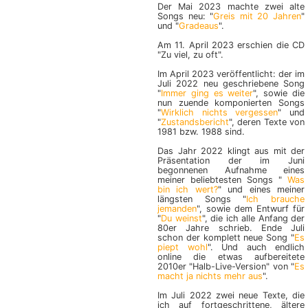
Der Mai 2023 machte zwei alte
Songs neu: "
Greis mit 20 Jahren
"
und "
Gradeaus
".
Am 11. April 2023 erschien die CD
"Zu viel, zu oft".
Im April 2023 veröffentlicht: der im
Juli 2022 neu geschriebene Song
"
Immer ging es weiter
", sowie die
nun zuende komponierten Songs
"
Wirklich nichts vergessen
" und
"
Zustandsbericht
", deren Texte von
1981 bzw. 1988 sind.
Das Jahr 2022 klingt aus mit der
Präsentation der im Juni
begonnenen Aufnahme eines
meiner beliebtesten Songs "
Was
bin ich wert?
" und eines meiner
längsten Songs "
Ich brauche
jemanden
", sowie dem Entwurf für
"
Du weinst
", die ich alle Anfang der
80er Jahre schrieb. Ende Juli
schon der komplett neue Song "
Es
piept wohl
". Und auch endlich
online die etwas aufbereitete
2010er "Halb-Live-Version" von "
Es
macht ja nichts mehr aus
".
Im Juli 2022 zwei neue Texte, die
ich auf fortgeschrittene, ältere