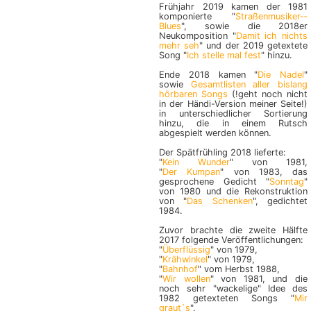
Frühjahr 2019 kamen der 1981
komponierte "
Straßen­musiker-­
Blues
", sowie die 2018er
Neukomposition "
Damit ich nichts
mehr seh
" und der 2019 getextete
Song "
Ich stelle mal fest
" hinzu.
Ende 2018 kamen "
Die Nadel
"
sowie
Gesamtlisten aller bislang
hörbaren Songs
(!geht noch nicht
in der Händi-Version meiner Seite!)
in unterschiedlicher Sortierung
hinzu, die in einem Rutsch
abgespielt werden können.
Der Spätfrühling 2018 lieferte:
"
Kein Wunder
" von 1981,
"
Der Kumpan
" von 1983, das
gesprochene Gedicht "
Sonntag
"
von 1980 und die Rekonstruktion
von "
Das Schenken
", gedichtet
1984.
Zuvor brachte die zweite Hälfte
2017 folgende Veröffentlichungen:
"
Überflüssig
" von 1979,
"
Krähwinkel
" von 1979,
"
Bahnhof
" vom Herbst 1988,
"
Wir wollen
" von 1981, und die
noch sehr "wackelige" Idee des
1982 getexteten Songs "
Mir
graut`s
".