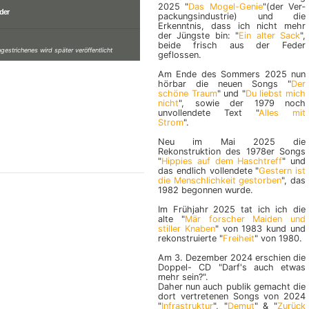
2025 "
Das Mogel-Genie
"(der Ver­
nder
packungs­in­dus­trie) und die
Erkenntnis, dass ich nicht mehr
der Jüngste bin: "
Ein alter Sack
",
beide frisch aus der Feder
gestrichenes wird später veröffentlicht
geflossen.
Am Ende des Sommers 2025 nun
hörbar die neuen Songs "
Der
schöne Traum
" und "
Du liebst mich
nicht
", sowie der 1979 noch
unvollendete Text "
Alles mit
Strom
".
Neu im Mai 2025 die
Rekonstruktion des 1978er Songs
"
Hippies auf dem Haschtreff
" und
das endlich vollendete "
Gestern ist
die Menschlichkeit gestorben
", das
1982 begonnen wurde.
Im Frühjahr 2025 tat ich ich die
alte "
Mär forscher Maiden und
stiller Knaben
" von 1983 kund und
rekonstruierte "
Freiheit
" von 1980.
Am 3. Dezember 2024 erschien die
Doppel- CD "Darf's auch etwas
mehr sein?".
Daher nun auch publik gemacht die
dort vertretenen Songs von 2024
"
Infrastruktur
", "
Demut
" & "
Zurück