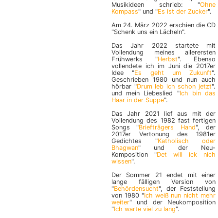
Musikideen schrieb: "
Ohne
Kompass
" und "
Es ist der Zucker
".
Am 24. März 2022 erschien die CD
"Schenk uns ein Lächeln".
Das Jahr 2022 startete mit
Vollendung meines allerersten
Frühwerks "
Herbst
". Ebenso
vollendete ich im Juni die 2017er
Idee "
Es geht um Zukunft
".
Geschrieben 1980 und nun auch
hörbar "
Drum leb ich schon jetzt
".
und mein Liebeslied "
Ich bin das
Haar in der Suppe
".
Das Jahr 2021 lief aus mit der
Vollendung des 1982 fast fertigen
Songs "
Briefträgers Hand
", der
2017er Vertonung des 1981er
Gedichtes "
Katholisch oder
Bhagwan
" und der Neu-
Komposition "
Det will ick nich
wissen
".
Der Sommer 21 endet mit einer
lange fälligen Version von
"
Behördensucht
", der Feststellung
von 1980 "
Ich weiß nun nicht mehr
weiter
" und der Neukomposition
"
Ich warte viel zu lang
".