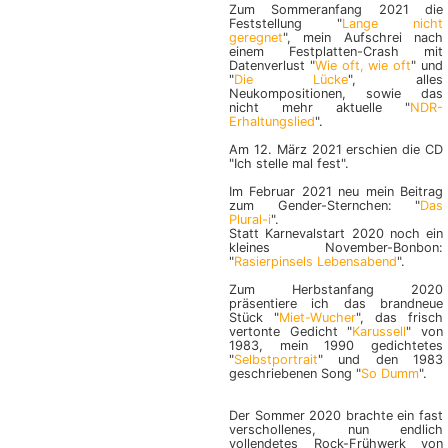
Zum Sommeranfang 2021 die
Feststellung "
Lange nicht
geregnet
", mein Aufschrei nach
einem Festplatten-Crash mit
Datenverlust "
Wie oft, wie oft
" und
"
Die Lücke
", alles
Neukompositionen, sowie das
nicht mehr aktuelle "
NDR-
Erhaltungslied
".
Am 12. März 2021 erschien die CD
"Ich stelle mal fest".
Im Februar 2021 neu mein Beitrag
zum Gender-Sternchen: "
Das
Plural-i
".
Statt Karnevalstart 2020 noch ein
kleines November-Bonbon:
"
Rasierpinsels Lebensabend
".
Zum Herbstanfang 2020
präsentiere ich das brandneue
Stück "
Miet-Wucher
", das frisch
vertonte Gedicht "
Karussell
" von
1983, mein 1990 gedichtetes
"
Selbstportrait
" und den 1983
geschrie­benen Song "
So Dumm
".
Der Sommer 2020 brachte ein fast
verschollenes, nun endlich
vollendetes Rock-Frühwerk von