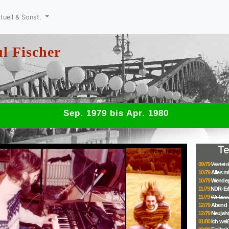
tuell & Sonst.
l Fischer
Sep. 1979 bis Apr. 1980
Te
09/79
Wartet d
10/79
Alles m
10/79
Wende
11/79
NDR-Erh
11/79
Wir lass
12/79
Abend
12/79
Neujahr
01/80
Ich wei