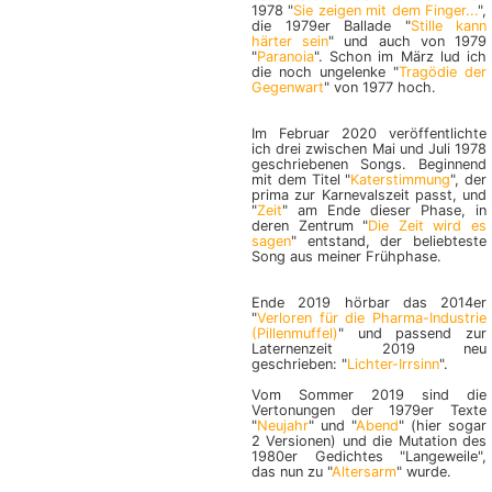
1978 "
Sie zeigen mit dem Finger...
",
die 1979er Ballade "
Stille kann
härter sein
" und auch von 1979
"
Paranoia
". Schon im März lud ich
die noch ungelenke "
Tragödie der
Gegenwart
" von 1977 hoch.
Im Februar 2020 veröffentlichte
ich drei zwischen Mai und Juli 1978
geschriebenen Songs. Beginnend
mit dem Titel "
Katerstimmung
", der
prima zur Karnevalszeit passt, und
"
Zeit
" am Ende dieser Phase, in
deren Zentrum "
Die Zeit wird es
sagen
" entstand, der beliebteste
Song aus meiner Frühphase.
Ende 2019 hörbar das 2014er
"
Verloren für die Pharma-Industrie
(Pillenmuffel)
" und passend zur
Laternenzeit 2019 neu
geschrieben: "
Lichter-Irrsinn
".
Vom Sommer 2019 sind die
Vertonungen der 1979er Texte
"
Neujahr
" und "
Abend
" (hier sogar
2 Versionen) und die Mutation des
1980er Gedichtes "Langeweile",
das nun zu "
Altersarm
" wurde.