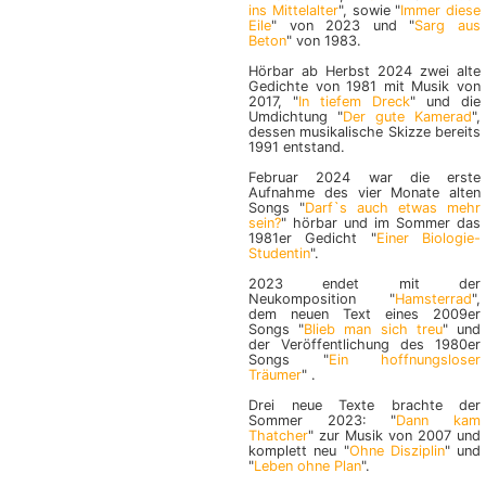
ins Mittelalter
", sowie "
Immer diese
Eile
" von 2023 und "
Sarg aus
Beton
" von 1983.
Hörbar ab Herbst 2024 zwei alte
Gedichte von 1981 mit Musik von
2017, "
In tiefem Dreck
" und die
Umdichtung "
Der gute Kamerad
",
dessen musikalische Skizze bereits
1991 entstand.
Februar 2024 war die erste
Aufnahme des vier Monate alten
Songs "
Darf`s auch etwas mehr
sein?
" hörbar und im Sommer das
1981er Gedicht "
Einer Biologie-
Studentin
".
2023 endet mit der
Neukomposition "
Hamsterrad
",
dem neuen Text eines 2009er
Songs "
Blieb man sich treu
" und
der Veröffentlichung des 1980er
Songs "
Ein hoffnungsloser
Träumer
" .
Drei neue Texte brachte der
Sommer 2023: "
Dann kam
Thatcher
" zur Musik von 2007 und
komplett neu "
Ohne Disziplin
" und
"
Leben ohne Plan
".