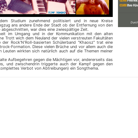
02/80
Freiheit
03/80
Ihre Ki
dem Studium zunehmend politisiert und in neue Kreise
Durch
gzug ans andere Ende der Stadt ob der Entfernung von den
 abgeschnitten, war dies eine zwiespältige Zeit.
utheit im Umgang und in der Kommunikation mit den alten
e Trott wich dem Neuland der vielen verstreuten Fakultäten
 der Rock'N'Roll-basierten Schülerband "Khaosz" trat eine
rock-Formation. Diese vielen Brüche und vor allem auch die
n Leuten wirkten sich natürlich auch auf die Themen meiner
 alte Aufbegehren gegen die Mächtigen vor, andererseits das
ins, und zwischendrin triggerte auch der Kampf gegen den
komplettes Verbot von Abtreibungen) ein Songthema.