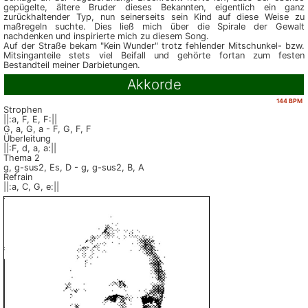
gepügelte, ältere Bruder dieses Bekannten, eigentlich ein ganz
zurückhaltender Typ, nun seinerseits sein Kind auf diese Weise zu
maßregeln suchte. Dies ließ mich über die Spirale der Gewalt
nachdenken und inspirierte mich zu diesem Song.
Auf der Straße bekam "Kein Wunder" trotz fehlender Mitschunkel- bzw.
Mitsinganteile stets viel Beifall und gehörte fortan zum festen
Bestandteil meiner Darbietungen.
Akkorde
144 BPM
Strophen
||:a, F, E, F:||
G, a, G, a - F, G, F, F
Überleitung
||:F, d, a, a:||
Thema 2
g, g-sus2, Es, D - g, g-sus2, B, A
Refrain
||:a, C, G, e:||