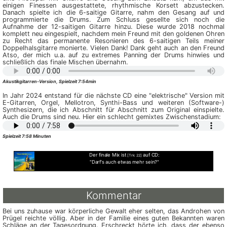
einigen Finessen ausgestattete, rhythmische Korsett abzustecken.
Danach spielte ich die 6-saitige Gitarre, nahm den Gesang auf und
programmierte die Drums. Zum Schluss gesellte sich noch die
Aufnahme der 12-saitigen Gitarre hinzu. Diese wurde 2018 nochmal
komplett neu eingespielt, nachdem mein Freund mit den goldenen Ohren
zu Recht das permanente Resonieren des 6-saitigen Teils meiner
Doppelhalsgitarre monierte. Vielen Dank! Dank geht auch an den Freund
Atso, der mich u.a. auf zu extremes Panning der Drums hinwies und
schließlich das finale Mischen übernahm.
Akustikgitarren-Version, Spielzeit 7:54min
In Jahr 2024 entstand für die nächste CD eine "elektrische" Version mit
E-Gitarren, Orgel, Mellotron, Synthi-Bass und weiteren (Software-)
Synthesizern, die ich Abschnitt für Abschnitt zum Original einspielte.
Auch die Drums sind neu. Hier ein schlecht gemixtes Zwischenstadium:
Spielzeit 7:58 Minuten
Der finale Mix ist
auf CD:
[Trk: 22]
"Darf's auch etwas mehr sein?"
Kommentar
Bei uns zuhause war körperliche Gewalt eher selten, das Androhen von
Prügel reichte völlig. Aber in der Familie eines guten Bekannten waren
Schläge an der Tagesordnung. Erschreckt hörte ich, dass der ebenso