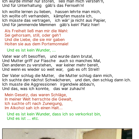
Ich würde immer nur stören,
ließ man mich versteh'n,
Und für Unterhaltung
gäb's das Fernseh'n!
Ich wollte lernen zu lieben,
hassen lehrte man mich,
Ich wollte oft verhandeln,
kämpfen musste ich,
Ich müsste das vertragen,
ich wär' ja nicht aus Papier,
Und für jammernde Memmen
gäb's kein' Platz hier!
Als Freiheit ließ man mir die Wahl:
Sei gehorsam, still, oder geh'!
Und die Liebe, die sie mir gaben
Holten sie aus dem Portemonnaie!
Und es ist kein Wunder, ...
Vater war oft besoffen,
und wurde dann brutal,
Und Mutter griff zur Flasche
auch so manches Mal,
Den anderen zu verstehen,
war keiner mehr bereit,
Und wenn es wieder so weit war,
gab es oft Streit!
Der Vater schlug die Mutter,
die Mutter schlug dann mich,
Ich suchte den nächst Schwächeren,
und den, den schlug dann ich.
Ich musste die Aggressionen
irgendwie abbau'n,
Und das, was ich konnte,
das war zuhau'n!
Mein Gesetz, das waren Schläge,
In meiner Welt herrschte die Gewalt,
Ich suchte oft nach Zuneigung,
Im Alkohol sah ich einen Halt...
Und es ist kein Wunder, dass ich so verkorkst bin,
Und es ist ... etc.