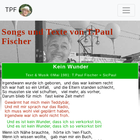
TPF
Songs und Texte von
T.Paul
Fischer
Kein Wunder
Text & Musik ©Mai 1981: T.Paul Fischer = SicPaul
Irgendwann wurde ich geboren,
und das war keinem recht
Ich war halt so ein Unfall,
und die Eltern standen schlecht,
So mussten sie viel schuften,
viel mehr, als vorher,
Darum blieb für mich
fast keine Zeit mehr!
Gewärmt hat mich mein Teddybär,
Und mit mir sprach nur das Radio,
Ich muss wohl viel geplärrt haben,
Irgendwie war ich wohl nicht froh.
Und es ist kein Wunder, dass ich so verkorkst bin,
Und es ist kein Wunder, dass ich so verkorkst bin!
Wenn ich Nähe brauchte,
hörte ich 'nen Fluch,
Wenn ich wissen wollte,
gab man mir ein Buch,