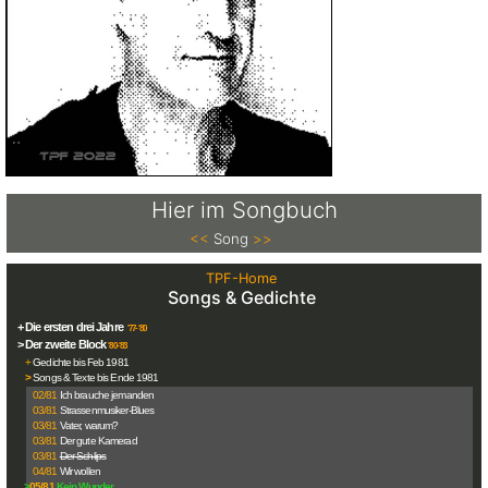
Hier im Songbuch
<<
Song
>>
TPF-Home
Songs & Gedichte
+ Die ersten drei Jahre
'77-'80
> Der zweite Block
'80-'83
+
Gedichte bis Feb 1981
>
Songs & Texte bis Ende 1981
02/81
Ich brauche jemanden
03/81
Strassenmusiker-Blues
03/81
Vater, warum?
03/81
Der gute Kamerad
03/81
Der Schlips
04/81
Wir wollen
>
05/81
Kein Wunder