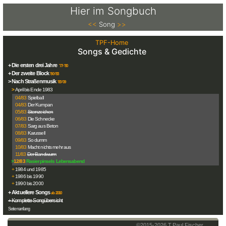
Hier im Songbuch
<<
Song
>>
TPF-Home
Songs & Gedichte
+ Die ersten drei Jahre
'77-'80
+ Der zweite Block
'80-'83
> Nach Straßenmusik
'83-'09
>
April bis Ende 1983
04/83
Spielball
04/83
Der Kumpan
05/83
Sternzeichen
06/83
Die Schnecke
07/83
Sarg aus Beton
08/83
Karussell
09/83
So dumm
10/83
Macht nichts mehr aus
11/83
Der Bandwurm
>
12/83
Rasierpinsels Lebensabend
+
1984 und 1985
+
1986 bis 1990
+
1990 bis 2000
+ Aktuellere Songs
ab 2010
+ Komplette Songübersicht
Seitenanfang
©2015-
2026
T.Paul Fischer