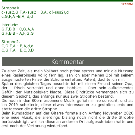
127 BPM
Strophe1:
c-sus2,G,F,A-sus2 - B,A, d(-sus2),d
c,G,F,A -B,A, d,d
Interlude:
G,F,B,B - C,G,A,A
G,F,B,B - A,F,G,G
Strophe2:
C,G,F,A - B,A,d,d
C,G,F,A - B,C,D,D
Kommentar
Zu einer Zeit, als mein Vollbart noch prima spross und mir die Nutzung
eines Rasierpinsels völlig fern lag, sah ich aber meinen Opi mit seinem
aus­ge­mus­terten Pinsel die Schuhe einfetten. Patent, dachte ich mir.
Später des gleichen Tages besuchte ich mit einem Freund seinen Opa,
der - frisch verrentet und ohne Hobbies - über sein aufkeimendes
Gefühl der Nutz­losig­keit klagte. Diese Eindrücke vermengten sich zu
diesem Gedicht, das anfangs nur aus zwei Strophen bestand.
Die noch in den 80ern ersonnene Musik, gefiel mir nie so recht, und als
ich 2019 scheiterte, diese etwas interessanter zu gestalten, entstand
stattdessen die dritte Strophe.
Beim Rumdaddeln auf der Gitarre formte sich Anfang November 2020
eine neue Musik, die allerdings bislang noch nicht die dritte Strophe
berücksichtigt, weil ich diese an anderem Ort aufgeschrieben hatte und
erst nach der Vertonung wiederfand.