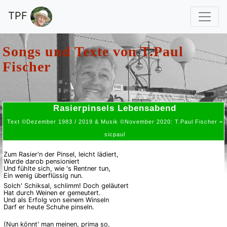
TPF
Songs und Texte von
T.Paul
Fischer
Rasierpinsels Lebensabend
Text ©Dezember 1983 / 2019 & Musik ©November 2020: T.Paul Fischer =
sicpaul
Zum Rasier'n der Pinsel, leicht lädiert,
Wurde darob pensioniert
Und fühlte sich, wie 's Rentner tun,
Ein wenig überflüssig nun.
Solch' Schiksal, schlimm! Doch geläutert
Hat durch Weinen er gemeutert.
Und als Erfolg von seinem Winseln
Darf er heute Schuhe pinseln.
(Nun könnt' man meinen, prima so,