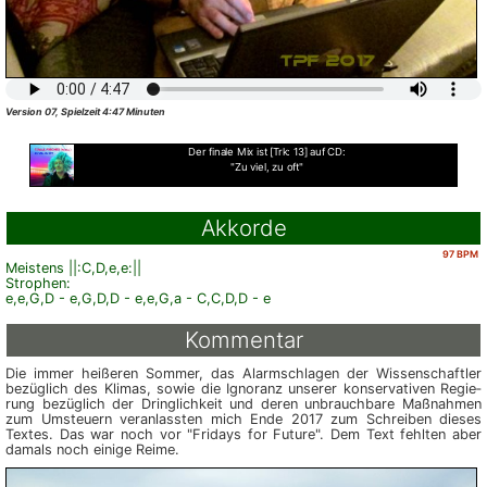
Version 07, Spielzeit 4:47 Minuten
Der finale Mix ist [Trk: 13] auf CD:
"Zu viel, zu oft"
Akkorde
97 BPM
Meistens ||:C,D,e,e:||
Strophen:
e,e,G,D - e,G,D,D - e,e,G,a - C,C,D,D - e
Kommentar
Die immer heißeren Sommer, das Alarm­schlagen der Wissen­schaft­ler
bezüglich des Klimas, sowie die Igno­ranz unserer kon­ser­vativen Regie­
rung bezüglich der Dring­lich­keit und deren un­brauch­bare Maßnahmen
zum Um­steuern ver­an­lassten mich Ende 2017 zum Schreiben dieses
Textes. Das war noch vor "Fridays for Future". Dem Text fehlten aber
damals noch einige Reime.