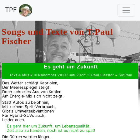
TPF
Songs und Texte von
T.Paul
Fischer
Es geht um Zukunft
Text & Musik © November 2017/Juni 2022: T.Paul Fischer = SicPaul
Das Wetter schlägt Kapriolen,
Der Meeresspiegel steigt,
Doch schnelles Aus von Kohlen
Am Energie-Mix sich nicht zeigt.
Statt Autos zu belohnen,
Mit kleinem Sprit-Verbrauch,
Gibt's Umweltsubventionen
Für Hybrid-
SUVs auch,
Leider auch.
Es geht hier um Zukunft, um Lebensqualität,
Zeit also zu handeln, noch ist es nicht zu spät!
Die Dürren werden länger,