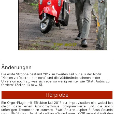
Änderungen
Die erste Strophe bestand 2017 im zweiten Teil nur aus der Notiz
"Kohlen verfeuern - schlecht" und die Waldbrände nahmen in der
Urversion noch zu, was sich ebenso wenig reimte, wie "Statt Autos zu
fördern" (Zeilen 13 bzw. 5).
Hörprobe
Ein Orgel-PlugIn mit Effe­kten lud 2017 zur Im­pro­vi­sation ein, wobei ich
gleich dazu einen Grund­rhyth­mus pro­gram­mierte und die noch
unfertigen Text­me­lo­dien summte. Zwei Spuren Jupiter-8 Bass-Sounds
(vom JP-08) und der Analog-Piano-Sound vom JX-3P ver­voll­ständigten