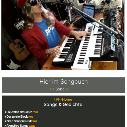
Hier im Songbuch
<<
Song
>>
TPF-Home
Songs & Gedichte
+ Die ersten drei Jahre
'77-'80
+ Der zweite Block
'80-'83
+ Nach Straßenmusik
'83-'09
> Aktuellere Songs
ab 2010