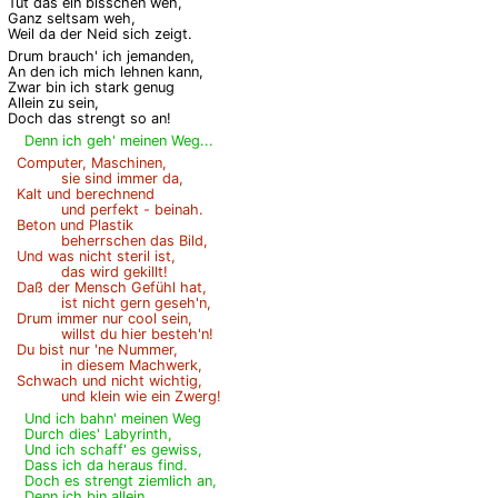
Tut das ein bisschen weh,
Ganz seltsam weh,
Weil da der Neid sich zeigt.
Drum brauch' ich jemanden,
An den ich mich lehnen kann,
Zwar bin ich stark genug
Allein zu sein,
Doch das strengt so an!
Denn ich geh' meinen Weg...
Computer, Maschinen,
sie sind immer da,
Kalt und berechnend
und perfekt - beinah.
Beton und Plastik
beherrschen das Bild,
Und was nicht steril ist,
das wird gekillt!
Daß der Mensch Gefühl hat,
ist nicht gern geseh'n,
Drum immer nur cool sein,
willst du hier besteh'n!
Du bist nur 'ne Nummer,
in diesem Machwerk,
Schwach und nicht wichtig,
und klein wie ein Zwerg!
Und ich bahn' meinen Weg
Durch dies' Labyrinth,
Und ich schaff' es gewiss,
Dass ich da heraus find.
Doch es strengt ziemlich an,
Denn ich bin allein,