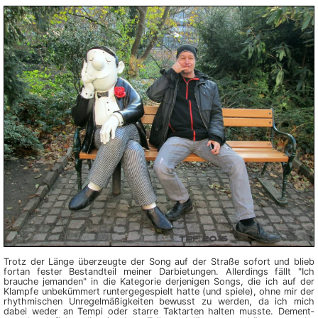
Trotz der Länge überzeugte der Song auf der Straße sofort und blieb
fortan fester Bestandteil meiner Dar­bie­tungen. Allerdings fällt "Ich
brauche jemanden" in die Kategorie derjenigen Songs, die ich auf der
Klampfe un­beküm­mert run­ter­ge­gespielt hatte (und spiele), ohne mir der
rhyth­mischen Un­regel­mäßig­keiten bewusst zu werden, da ich mich
dabei weder an Tempi oder starre Taktarten halten musste. Dem­ent­