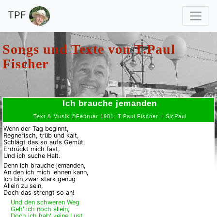
TPF
Songs und Texte von
T.Paul
Fischer
Ich brauche jemanden
Text & Musik ©Februar 1981: T.Paul Fischer = SicPaul
Wenn der Tag beginnt,
Regnerisch, trüb und kalt,
Schlägt das so aufs Gemüt,
Erdrückt mich fast,
Und ich suche Halt.
Denn ich brauche jemanden,
An den ich mich lehnen kann,
Ich bin zwar stark genug
Allein zu sein,
Doch das strengt so an!
Und den schweren Weg
Geh' ich noch allein,
Doch ich hab' keine Lust