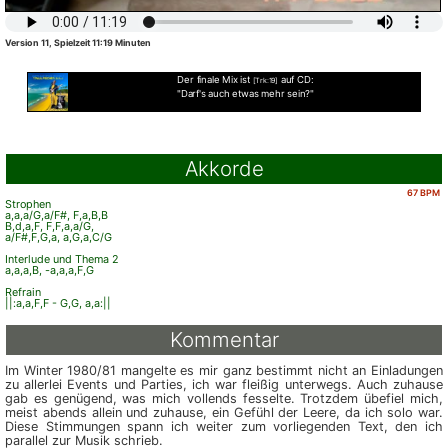
Version 11, Spielzeit 11:19 Minuten
Der finale Mix ist
auf CD:
[Trk:19]
"Darf's auch etwas mehr sein?"
Akkorde
67 BPM
Strophen
a,a,a/G,a/F#, F,a,B,B
B,d,a,F, F,F,a,a/G,
a/F#,F,G,a, a,G,a,C/G
Interlude und Thema 2
a,a,a,B, -a,a,a,F,G
Refrain
||:a,a,F,F - G,G, a,a:||
Kommentar
Im Winter 1980/81 mangelte es mir ganz bestimmt nicht an Einladungen
zu allerlei Events und Parties, ich war fleißig unterwegs. Auch zuhause
gab es genügend, was mich vollends fesselte. Trotzdem übefiel mich,
meist abends allein und zuhause, ein Gefühl der Leere, da ich solo war
.
Diese Stimmungen spann ich weiter zum vorliegenden Text, den ich
parallel zur Musik schrieb.