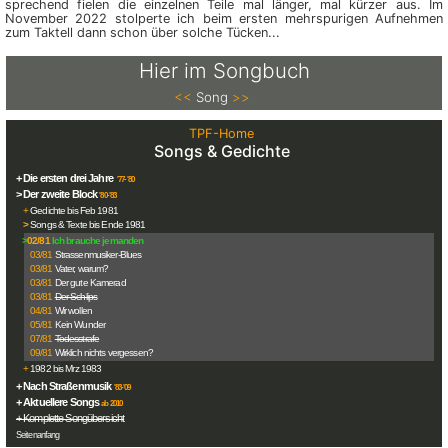
sprechend fielen die einzelnen Teile mal länger, mal kürzer aus. Im
November 2022 stol­perte ich beim ersten mehr­spurigen Auf­nehmen
zum Taktell dann schon über solche Tücken...
Hier im Songbuch
<<
Song
>>
TPF-Home
Songs & Gedichte
+ Die ersten drei Jahre
'77-'80
> Der zweite Block
'80-'83
+
Gedichte bis Feb 1981
>
Songs & Texte bis Ende 1981
>
02/81
Ich brauche jemanden
03/81
Strassenmusiker-Blues
03/81
Vater, warum?
03/81
Der gute Kamerad
03/81
Der Schlips
04/81
Wir wollen
05/81
Kein Wunder
07/81
Todesstrafe
09/81
Wirklich nichts vergessen?
+
1982 bis Mrz 1983
+ Nach Straßenmusik
'83-'09
+ Aktuellere Songs
ab 2010
+ Komplette Songübersicht
Seitenanfang