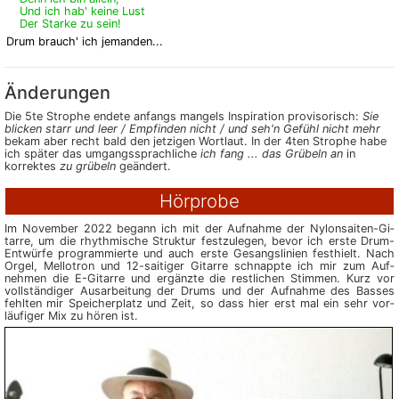
Und ich hab' keine Lust
Der Starke zu sein!
Drum brauch' ich jemanden...
Änderungen
Die 5te Strophe endete anfangs mangels Inspiration provisorisch:
Sie
blicken starr und leer / Empfinden nicht / und seh'n Gefühl nicht mehr
bekam aber recht bald den jetzigen Wortlaut. In der 4ten Strophe habe
ich später das umgangssprachliche
ich fang ... das Grübeln an
in
korrektes
zu grübeln
geändert.
Hörprobe
Im November 2022 begann ich mit der Auf­nahme der Nylon­saiten-Gi­
tarre, um die rhyth­mische Struk­tur fest­zu­legen, bevor ich erste Drum-
Entwürfe pro­gram­mierte und auch erste Ge­sangs­linien fest­hielt. Nach
Orgel, Mello­tron und 12-saitiger Gitarre schnappte ich mir zum Auf­
nehmen die E-Gitarre und ergänz­te die rest­lichen Stimmen. Kurz vor
vollständiger Aus­arbei­tung der Drums und der Aufnahme des Basses
fehlten mir Spei­cher­platz und Zeit, so dass hier erst mal ein sehr vor­
läu­figer Mix zu hören ist.