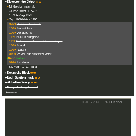
> Die ersten drei Jahre
'77-'80
+
Mit Gerd Lehmann als
Gruppe "Irrlicht" 1977/78
+
1978 bis Aug. 1979
>
Sep. 1979 bis Apr. 1980
09/79
Wartet doch auf mich
10/79
Alles mit Strom
10/79
Wendepunkt
11/79
NDR-Erhaltungslied
11/79
Wir lassen heute einen Drachen steigen
12/79
Abend
12/79
Neujahr
01/80
Ich weiß nun nicht mehr weiter
>
02/80
Freiheit
03/80
Ihre Kinder
+
Mai 1980 bis Dez. 1980
+ Der zweite Block
'80-'83
+ Nach Straßenmusik
'83-'09
+ Aktuellere Songs
ab 2010
+ Komplette Songübersicht
Seitenanfang
©2015-
2026
T.Paul Fischer