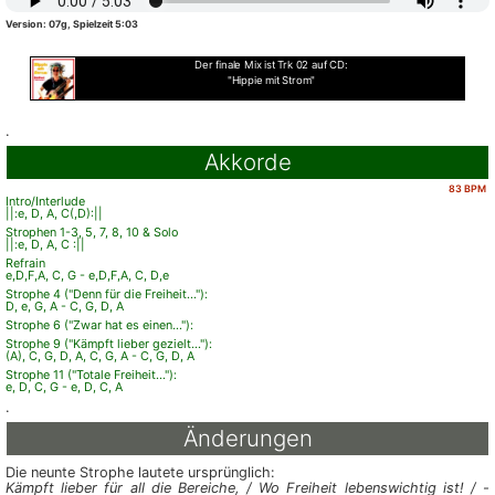
Version: 07g, Spielzeit 5:03
Der finale Mix ist Trk 02 auf CD:
"Hippie mit Strom"
.
Akkorde
83 BPM
Intro/Interlude
||:e, D, A, C(,D):||
Strophen 1-3, 5, 7, 8, 10 & Solo
||:e, D, A, C :||
Refrain
e,D,F,A, C, G - e,D,F,A, C, D,e
Strophe 4 ("Denn für die Freiheit..."):
D, e, G, A - C, G, D, A
Strophe 6 ("Zwar hat es einen..."):
Strophe 9 ("Kämpft lieber gezielt..."):
(A), C, G, D, A, C, G, A - C, G, D, A
Strophe 11 ("Totale Freiheit..."):
e, D, C, G - e, D, C, A
.
Änderungen
Die neunte Strophe lautete ursprünglich:
Kämpft lieber für all die Bereiche, / Wo Freiheit lebenswichtig ist! / -