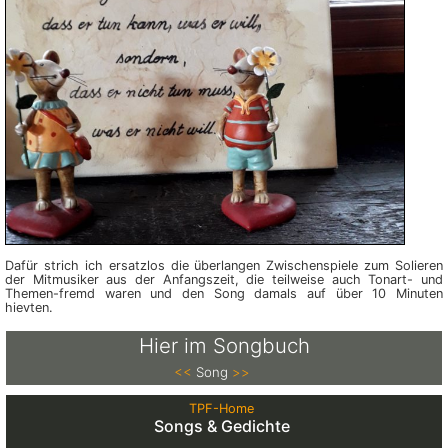
Dafür strich ich ersatzlos die über­langen Zwischenspiele zum Solieren
der Mitmusiker aus der Anfangszeit, die teilweise auch Tonart- und
Themen-fremd waren und den Song damals auf über 10 Minuten
hievten.
Hier im Songbuch
<<
Song
>>
TPF-Home
Songs & Gedichte