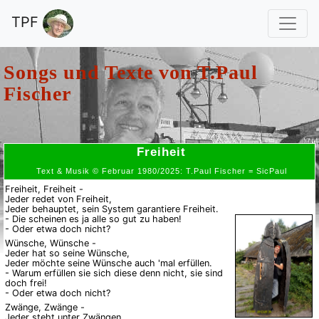
TPF
Songs und Texte von
T.Paul
Fischer
Freiheit
Text & Musik © Februar 1980/2025: T.Paul Fischer = SicPaul
Freiheit, Freiheit -
Jeder redet von Freiheit,
Jeder behauptet, sein System garantiere Freiheit.
- Die scheinen es ja alle so gut zu haben!
- Oder etwa doch nicht?
Wünsche, Wünsche -
Jeder hat so seine Wünsche,
Jeder möchte seine Wünsche auch 'mal erfüllen.
- Warum erfüllen sie sich diese denn nicht, sie sind
doch frei!
- Oder etwa doch nicht?
Zwänge, Zwänge -
Jeder steht unter Zwängen,