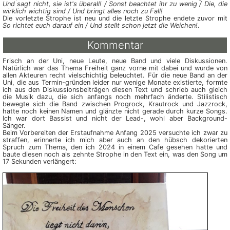
Und sagt nicht, sie ist's überall! / Sonst beachtet ihr zu wenig / Die, die
wirklich wichtig sind / Und bringt alles noch zu Fall!
Die vorletzte Strophe ist neu und die letzte Strophe endete zuvor mit
So richtet euch darauf ein / Und stellt schon jetzt die Weichen!
.
Kommentar
Frisch an der Uni, neue Leute, neue Band und viele Diskussionen.
Natürlich war das Thema Freiheit ganz vorne mit dabei und wurde von
allen Akteuren recht vielschichtig beleuchtet. Für die neue Band an der
Uni, die aus Termin-gründen leider nur wenige Monate existierte, formte
ich aus den Dis­kussions­bei­trä­gen diesen Text und schrieb auch gleich
die Musik dazu, die sich anfangs noch mehrfach än­derte. Stilistisch
bewegte sich die Band zwischen Progrock, Krautrock und Jazzrock,
hatte noch keinen Namen und glänzte nicht gerade durch kurze Songs.
Ich war dort Bassist und nicht der Lead-, wohl aber Background-
Sänger.
Beim Vorbereiten der Erstaufnahme Anfang 2025 versuchte ich zwar zu
straffen, erinnerte ich mich aber auch an den hübsch dekorierten
Spruch zum Thema, den ich 2024 in einem Cafe gesehen hatte und
baute diesen noch als zehnte Strophe in den Text ein, was den Song um
17 Sekunden verlängert: