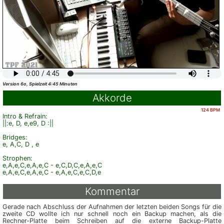
Version 6o, Spielzeit 4:45 Minuten
Akkorde
124 BPM
Intro & Refrain:
||:e, D, e,e9, D :||
Bridges:
e, A,C, D , e
Strophen:
e,A,e,C,e,A,e,C - e,C,D,C,e,A,e,C
e,A,e,C,e,A,e,C - e,A,e,C,e,C,D,e
Kommentar
Gerade nach Abschluss der Auf­nah­men der letzten beiden Songs für die
zweite CD wollte ich nur schnell noch ein Backup machen, als die
Rechner-Platte beim Schreiben auf die externe Back­up-Platte