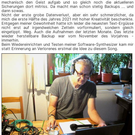
mechanisch den Geist aufgab und so gleich noch die aktuel­leren
Sicherungen dort mit­riss. Da macht man schon stetig Backups ... und
dann sowas.
Nicht der erste grobe Daten­verlust, aber ein sehr schmerz­licher, da
mich die erste Hälfte des Jahres 2021 mit hoher Kreati­vität beschenkte.
Ent­gegen meiner Gewohnheit hatte ich leider die neuesten Text-Ergüsse
nicht erst auf irgendwelchen Zetteln vorfor­muliert, sondern gleich
eingetippt. Weg. Auch die Auf­nahmen der letzten Monate. Das letzte
wieder herstell­bare Backup war vom November des Vor­jahres -
immerhin.
Beim Wieder­einrichten und Testen meiner Software-Synthe­sizer kam mir
statt Erin­nerung an Verlorenes erstmal die Idee zu diesem Song.