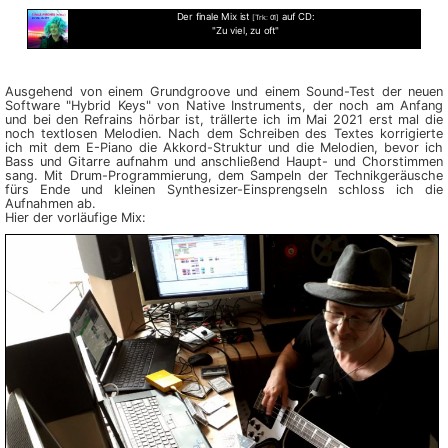
Der finale Mix ist
auf CD:
[Trk: 01]
"Zu viel, zu oft"
Ausgehend von einem Grundgroove und einem Sound-Test der neuen
Software "Hybrid Keys" von Native Instruments, der noch am Anfang
und bei den Refrains hörbar ist, trällerte ich im Mai 2021 erst mal die
noch text­losen Melodien. Nach dem Schreiben des Textes korrigierte
ich mit dem E-Piano die Akkord-Struktur und die Melodien, bevor ich
Bass und Gitarre aufnahm und an­schließend Haupt- und Chor­stimmen
sang. Mit Drum-Pro­gram­mierung, dem Sampeln der Tech­nik­geräusche
fürs Ende und kleinen Synthesizer-Ein­spreng­seln schloss ich die
Aufnahmen ab.
Hier der vorläufige Mix: