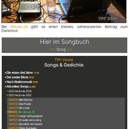
Bei
Wissen.de
gibt es einen kleinen, sehens­werten Beitrag zum
Datentod.
Hier im Songbuch
<<
Song
>>
TPF-Home
Songs & Gedichte
+ Die ersten drei Jahre
'77-'80
+ Der zweite Block
'80-'83
+ Nach Straßenmusik
'83-'09
> Aktuellere Songs
ab 2010
+
2010 bis Ende 2019
>
2020 bis Ende 2022
10/2020
Miet-Wucher
02/2021
Das Plural-i
04/2021
Die Lücke
>
05/2021
Wie oft, wie oft
06/2021
Lange nicht geregnet
09/2021
Ich warte viel zu lang
10/2021
Det will ick nich wissen
04/2022
Ohne Kompass