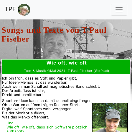
TPF
Songs und Texte von
T.Paul
Fischer
Wie oft, wie oft
Text & Musik ©Mai 2021: T.Paul Fischer (SicPaul)
Ich bin froh, dass es Stift und Papier gibt,
Für Ideen-Memos ist das wunderbar,
Auch wenn man Schall auf magnetisches Band schiebt:
Der Arbeitsfluss ist klar,
Direkt und unmittelbar!
Spontan-Ideen kann ich damit schnell eingefangen,
Ohne Warten auf 'nen trägen Rechner-Start.
Digital wär' Spontanes wohl vergangen
Bis der Monitor aufklart,
Was das Manko offenbart.
Und
Wie oft, wie oft, dass sich Software plötzlich
aufhängt?